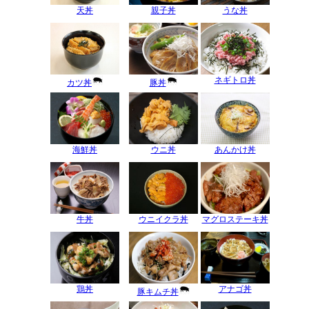
天丼
親子丼
うな丼
ネギトロ丼
カツ丼
豚丼
海鮮丼
ウニ丼
あんかけ丼
牛丼
ウニイクラ丼
マグロステーキ丼
鶏丼
アナゴ丼
豚キムチ丼