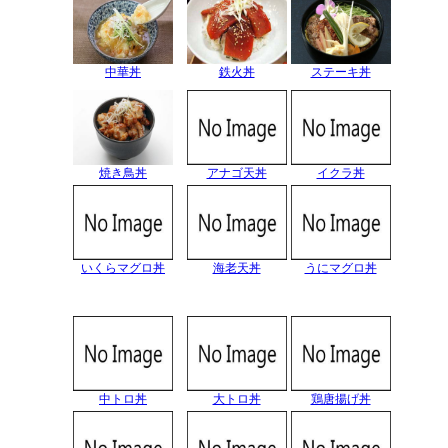
中華丼
鉄火丼
ステーキ丼
焼き鳥丼
アナゴ天丼
イクラ丼
いくらマグロ丼
海老天丼
うにマグロ丼
中トロ丼
大トロ丼
鶏唐揚げ丼