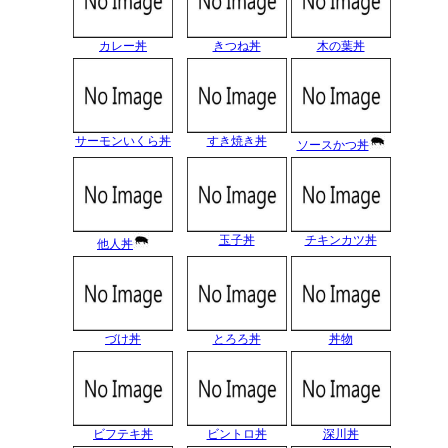
カレー丼
きつね丼
木の葉丼
サーモンいくら丼
すき焼き丼
ソースかつ丼
玉子丼
チキンカツ丼
他人丼
づけ丼
とろろ丼
丼物
ビフテキ丼
ビントロ丼
深川丼