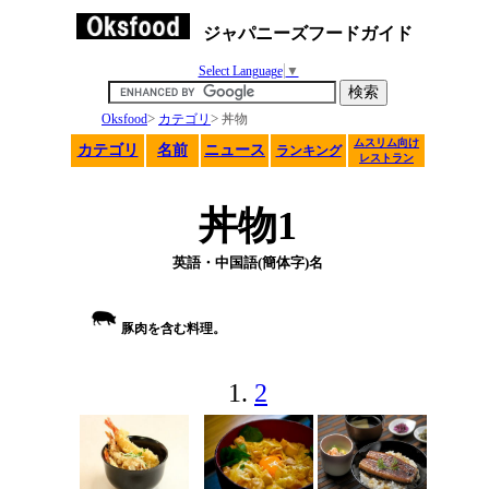
ジャパニーズフードガイド
Select Language
▼
>
>
Oksfood
カテゴリ
丼物
ムスリム向け
カテゴリ
名前
ニュース
ランキング
レストラン
丼物1
英語・中国語(簡体字)名
豚肉を含む料理。
1.
2