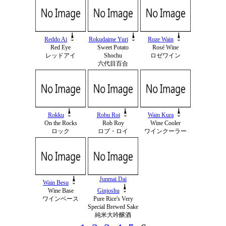
Reddo Ai
Rokudaime Yuri
Roze Wain
Red Eye
Sweet Potato
Rosé Wine
レッドアイ
Shochu
ロゼワイン
六代目百合
Rokku
Robu Roi
Wain Kura
On the Rocks
Rob Roy
Wine Cooler
ロック
ロブ・ロイ
ワインクーラー
Junmai Dai
Wain Besu
Wine Base
Ginjoshu
ワインベース
Pure Rice's Very
Special Brewed Sake
純米大吟醸酒