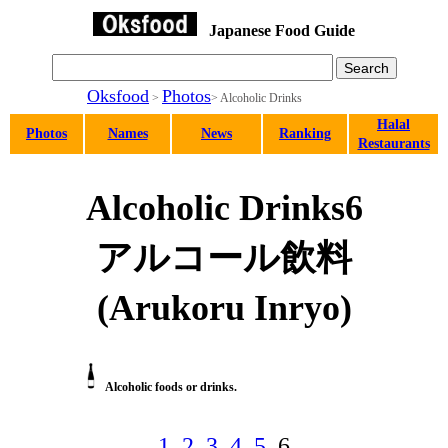
Japanese Food Guide
Oksfood
Photos
>
> Alcoholic Drinks
Halal
Photos
Names
News
Ranking
Restaurants
Alcoholic Drinks6
アルコール飲料
(Arukoru Inryo)
Alcoholic foods or drinks.
1
.
2
.
3
.
4
.
5
. 6