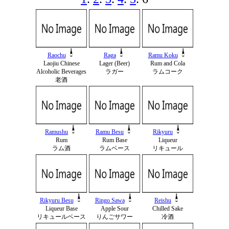
Raochu
Raga
Ramu Koku
Laojiu Chinese
Lager (Beer)
Rum and Cola
Alcoholic Beverages
ラガー
ラムコーク
老酒
Ramushu
Ramu Besu
Rikyuru
Rum
Rum Base
Liqueur
ラム酒
ラムベース
リキュール
Rikyuru Besu
Ringo Sawa
Reishu
Liqueur Base
Apple Sour
Chilled Sake
リキュールベース
りんごサワー
冷酒