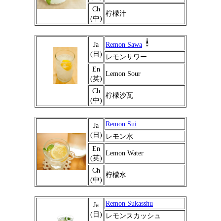
Ch
柠檬汁
(中)
Ja
Remon Sawa
(日)
レモンサワー
En
Lemon Sour
(英)
Ch
柠檬沙瓦
(中)
Remon Sui
Ja
(日)
レモン水
En
Lemon Water
(英)
Ch
柠檬水
(中)
Remon Sukasshu
Ja
(日)
レモンスカッシュ