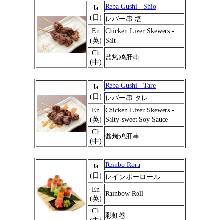
Reba Gushi - Shio
Ja
(日)
レバー串 塩
En
Chicken Liver Skewers -
(英)
Salt
Ch
盐烤鸡肝串
(中)
Reba Gushi - Tare
Ja
(日)
レバー串 タレ
En
Chicken Liver Skewers -
(英)
Salty-sweet Soy Sauce
Ch
酱烤鸡肝串
(中)
Reinbo Roru
Ja
(日)
レインボーロール
En
Rainbow Roll
(英)
Ch
彩虹卷