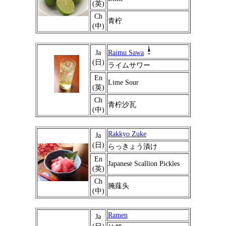
(英)
Ch
青柠
(中)
Ja
Raimu Sawa
(日)
ライムサワー
En
Lime Sour
(英)
Ch
青柠沙瓦
(中)
Rakkyo Zuke
Ja
(日)
らっきょう漬け
En
Japanese Scallion Pickles
(英)
Ch
腌薤头
(中)
Ramen
Ja