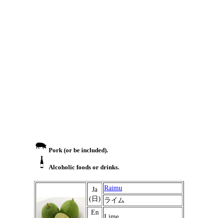
Pork (or be included).
Alcoholic foods or drinks.
Raimu
Ja
(日)
ライム
En
Lime