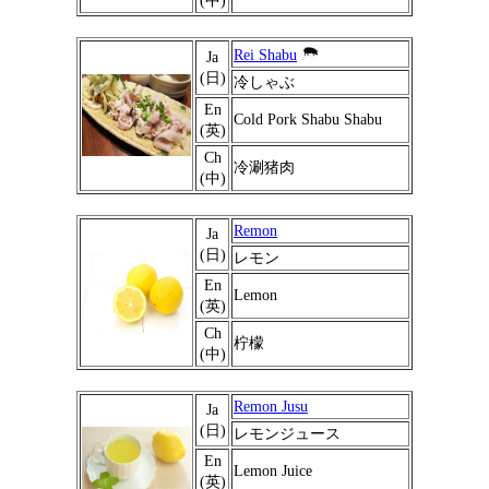
(中)
Rei Shabu
Ja
(日)
冷しゃぶ
En
Cold Pork Shabu Shabu
(英)
Ch
冷涮猪肉
(中)
Remon
Ja
(日)
レモン
En
Lemon
(英)
Ch
柠檬
(中)
Remon Jusu
Ja
(日)
レモンジュース
En
Lemon Juice
(英)