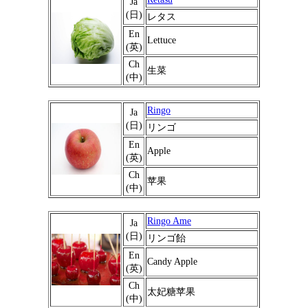
Ja
(日)
レタス
En
Lettuce
(英)
Ch
生菜
(中)
Ringo
Ja
(日)
リンゴ
En
Apple
(英)
Ch
苹果
(中)
Ringo Ame
Ja
(日)
リンゴ飴
En
Candy Apple
(英)
Ch
太妃糖苹果
(中)