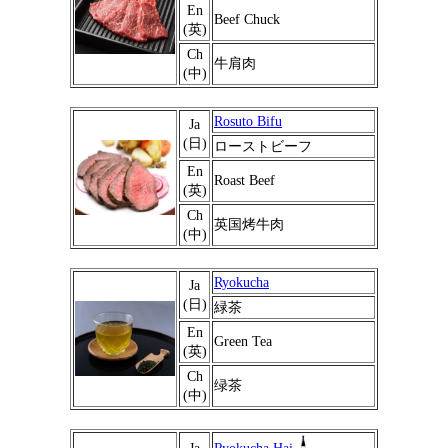
En
Beef Chuck
(英)
Ch
牛肩肉
(中)
Rosuto Bifu
Ja
(日)
ローストビーフ
En
Roast Beef
(英)
Ch
英国烤牛肉
(中)
Ryokucha
Ja
(日)
緑茶
En
Green Tea
(英)
Ch
绿茶
(中)