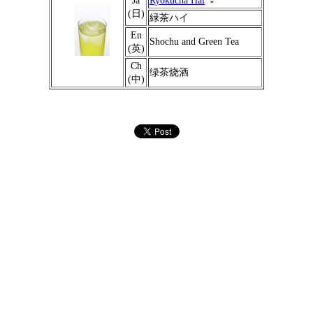
Ja
Ryokucha Hai
(日)
緑茶ハイ
En
Shochu and Green Tea
(英)
Ch
绿茶烧酒
(中)