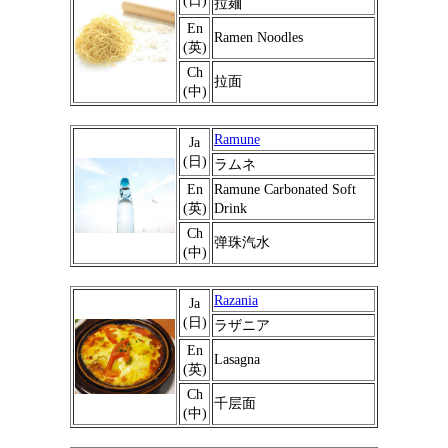
(日)
拉麺
En
Ramen Noodles
(英)
Ch
拉面
(中)
Ramune
Ja
(日)
ラムネ
En
Ramune Carbonated Soft
(英)
Drink
Ch
弹珠汽水
(中)
Razania
Ja
(日)
ラザニア
En
Lasagna
(英)
Ch
千层面
(中)