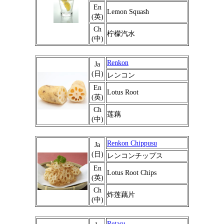
En
Lemon Squash
(英)
Ch
柠檬汽水
(中)
Renkon
Ja
(日)
レンコン
En
Lotus Root
(英)
Ch
莲藕
(中)
Renkon Chippusu
Ja
(日)
レンコンチップス
En
Lotus Root Chips
(英)
Ch
炸莲藕片
(中)
Retasu