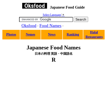
Japanese Food Guide
Select Language
▼
Oksfood
Food Names
>
>
Halal
Photos
Nemes
News
Ranking
Restaurants
Japanese Food Names
日本の料理 英語・中国語名
R