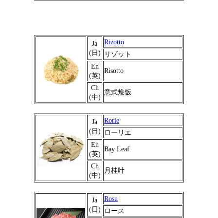
Rizotto
Ja
(日)
リゾット
En
Risotto
(英)
Ch
意式烩饭
(中)
Rorie
Ja
(日)
ローリエ
En
Bay Leaf
(英)
Ch
月桂叶
(中)
Rosu
Ja
(日)
ロース