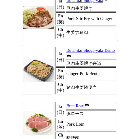
Butaniku Shoga-yaki
Ja
(日)
豚肉生姜焼き
En
Pork Stir Fry with Ginger
(英)
Ch
生姜炒猪肉
(中)
Butaniku Shoga-yaki Bento
Ja
(日)
豚肉生姜焼き弁当
En
Ginger Pork Bento
(英)
Ch
猪肉生姜烧便当
(中)
Buta Rosu
Ja
(日)
豚ロース
En
Pork Loin
(英)
Ch
猪腰肉