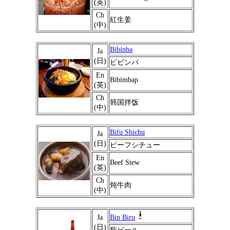
(英)
Ch
紅生姜
(中)
Bibinba
Ja
(日)
ビビンバ
En
Bibimbap
(英)
Ch
韩国拌饭
(中)
Bifu Shichu
Ja
(日)
ビーフシチュー
En
Beef Stew
(英)
Ch
炖牛肉
(中)
Ja
Bin Biru
(日)