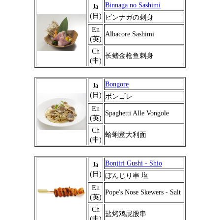
Binnaga no Sashimi
Ja
(日)
ビンナガの刺身
En
Albacore Sashimi
(英)
Ch
长鳍金枪鱼刺身
(中)
Bongore
Ja
(日)
ボンゴレ
En
Spaghetti Alle Vongole
(英)
Ch
蛤蜊意大利面
(中)
Bonjiri Gushi - Shio
Ja
(日)
ぼんじり串 塩
En
Pope's Nose Skewers - Salt
(英)
Ch
盐烤鸡屁股串
(中)