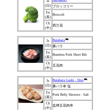
Burokkori
Ja
(日)
ブロッコリー
En
Broccoli
(英)
Ch
西兰花
(中)
Butabara
Ja
(日)
豚バラ
En
Boneless Pork Short Rib
(英)
Ch
五花肉
(中)
Butabara Gushi - Shio
Ja
(日)
豚バラ串 塩
En
Pork Belly Skewers - Salt
(英)
Ch
盐烤五花肉串
(中)