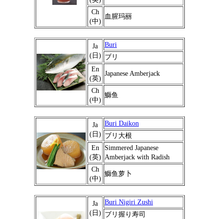
Ch
血腥玛丽
(中)
Buri
Ja
(日)
ブリ
En
Japanese Amberjack
(英)
Ch
鰤鱼
(中)
Buri Daikon
Ja
(日)
ブリ大根
En
Simmered Japanese
(英)
Amberjack with Radish
Ch
鰤鱼萝卜
(中)
Buri Nigiri Zushi
Ja
(日)
ブリ握り寿司