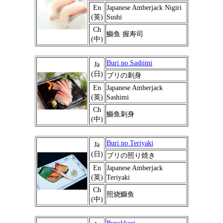
En
Japanese Amberjack Nigiri
(英)
Sushi
Ch
鰤鱼 握寿司
(中)
Buri no Sashimi
Ja
(日)
ブリの刺身
En
Japanese Amberjack
(英)
Sashimi
Ch
鰤鱼刺身
(中)
Buri no Teriyaki
Ja
(日)
ブリの照り焼き
En
Japanese Amberjack
(英)
Teriyaki
Ch
照烧鰤鱼
(中)