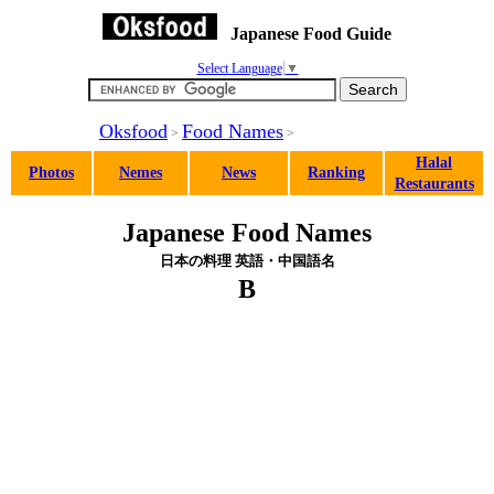
Japanese Food Guide
Select Language
▼
Oksfood
Food Names
>
>
Halal
Photos
Nemes
News
Ranking
Restaurants
Japanese Food Names
日本の料理 英語・中国語名
B