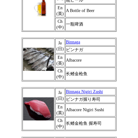
瓶ビール
En
A Bottle of Beer
(英)
Ch
一瓶啤酒
(中)
Binnaga
Ja
(日)
ビンナガ
En
Albacore
(英)
Ch
长鳍金枪鱼
(中)
Binnaga Nigiri Zushi
Ja
(日)
ビンナガ握り寿司
En
Albacore Nigiri Sushi
(英)
Ch
长鳍金枪鱼 握寿司
(中)