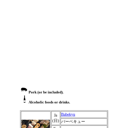
Pork (or be included).
Alcoholic foods or drinks.
Babekyu
Ja
(日)
バーベキュー