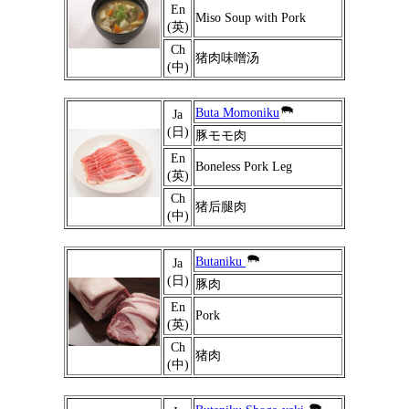
En
Miso Soup with Pork
(英)
Ch
猪肉味噌汤
(中)
Buta Momoniku
Ja
(日)
豚モモ肉
En
Boneless Pork Leg
(英)
Ch
猪后腿肉
(中)
Butaniku
Ja
(日)
豚肉
En
Pork
(英)
Ch
猪肉
(中)