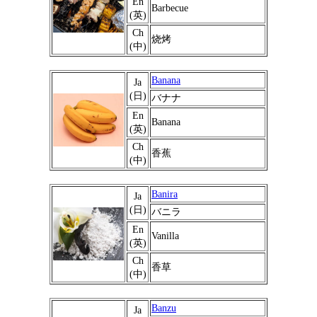
En
Barbecue
(英)
Ch
烧烤
(中)
Banana
Ja
(日)
バナナ
En
Banana
(英)
Ch
香蕉
(中)
Banira
Ja
(日)
バニラ
En
Vanilla
(英)
Ch
香草
(中)
Banzu
Ja