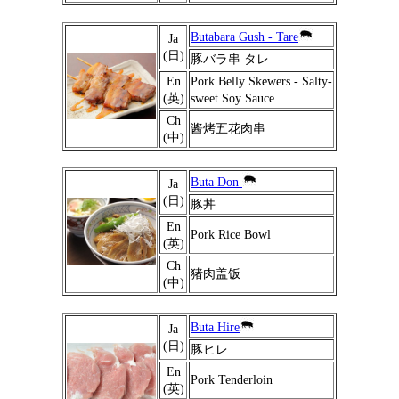
Butabara Gush - Tare
Ja
(日)
豚バラ串 タレ
En
Pork Belly Skewers - Salty-
(英)
sweet Soy Sauce
Ch
酱烤五花肉串
(中)
Buta Don
Ja
(日)
豚丼
En
Pork Rice Bowl
(英)
Ch
猪肉盖饭
(中)
Buta Hire
Ja
(日)
豚ヒレ
En
Pork Tenderloin
(英)