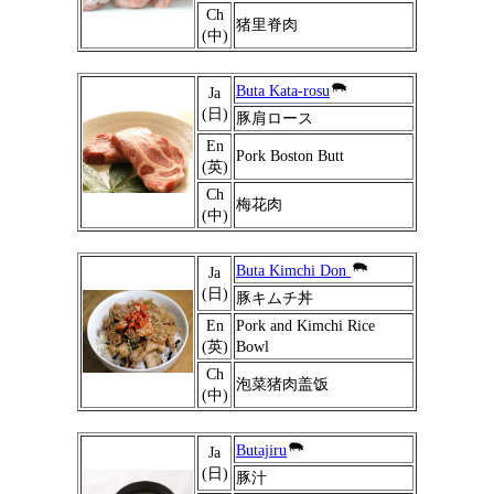
Ch
猪里脊肉
(中)
Buta Kata-rosu
Ja
(日)
豚肩ロース
En
Pork Boston Butt
(英)
Ch
梅花肉
(中)
Buta Kimchi Don
Ja
(日)
豚キムチ丼
En
Pork and Kimchi Rice
(英)
Bowl
Ch
泡菜猪肉盖饭
(中)
Butajiru
Ja
(日)
豚汁