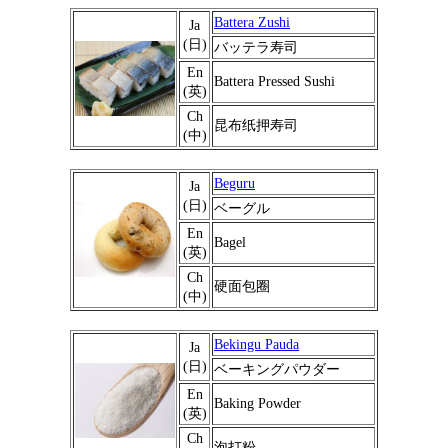
Battera Zushi
Ja
(日)
バッテラ寿司
En
Battera Pressed Sushi
(英)
Ch
昆布纸押寿司
(中)
Beguru
Ja
(日)
ベーグル
En
Bagel
(英)
Ch
硬面包圈
(中)
Bekingu Pauda
Ja
(日)
ベーキングパウダー
En
Baking Powder
(英)
Ch
泡打粉