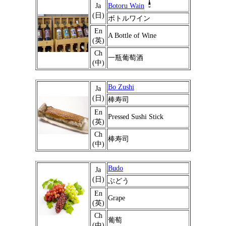
Ja
Botoru Wain
(日)
ボトルワイン
En
A Bottle of Wine
(英)
Ch
一瓶葡萄酒
(中)
Bo Zushi
Ja
(日)
棒寿司
En
Pressed Sushi Stick
(英)
Ch
棒寿司
(中)
Budo
Ja
(日)
ぶどう
En
Grape
(英)
Ch
葡萄
(中)