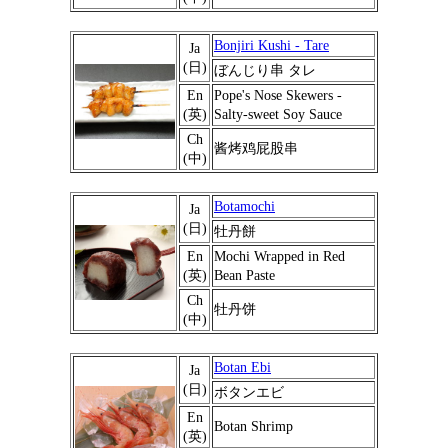
Bonjiri Kushi - Tare
Ja
(日)
ぼんじり串 タレ
En
Pope's Nose Skewers -
(英)
Salty-sweet Soy Sauce
Ch
酱烤鸡屁股串
(中)
Botamochi
Ja
(日)
牡丹餅
En
Mochi Wrapped in Red
(英)
Bean Paste
Ch
牡丹饼
(中)
Botan Ebi
Ja
(日)
ボタンエビ
En
Botan Shrimp
(英)