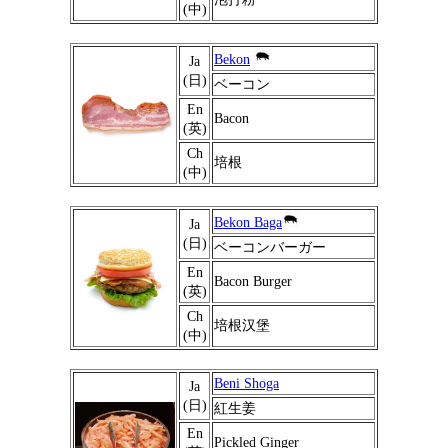
(中)
Bekon
Ja
(日)
ベーコン
En
Bacon
(英)
Ch
培根
(中)
Bekon Baga
Ja
(日)
ベーコンバーガー
En
Bacon Burger
(英)
Ch
培根汉堡
(中)
Beni Shoga
Ja
(日)
紅生姜
En
Pickled Ginger