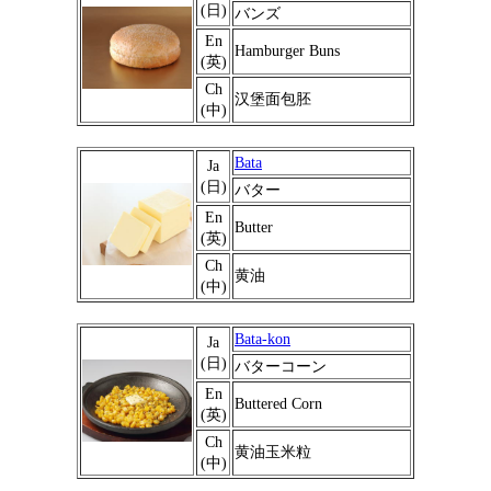
(日)
バンズ
En
Hamburger Buns
(英)
Ch
汉堡面包胚
(中)
Bata
Ja
(日)
バター
En
Butter
(英)
Ch
黄油
(中)
Bata-kon
Ja
(日)
バターコーン
En
Buttered Corn
(英)
Ch
黄油玉米粒
(中)