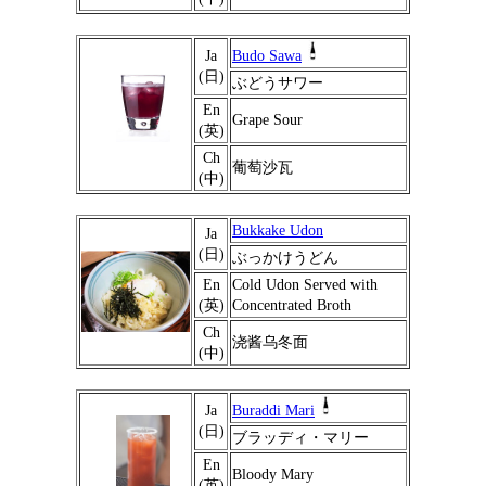
Ja
Budo Sawa
(日)
ぶどうサワー
En
Grape Sour
(英)
Ch
葡萄沙瓦
(中)
Bukkake Udon
Ja
(日)
ぶっかけうどん
En
Cold Udon Served with
(英)
Concentrated Broth
Ch
浇酱乌冬面
(中)
Ja
Buraddi Mari
(日)
ブラッディ・マリー
En
Bloody Mary
(英)