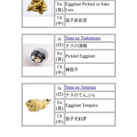
En
Eggplant Pickled in Sake
(英)
Lees
Ch
茄子奈良渍
(中)
Nasu no Tsukemono
Ja
(日)
ナスの漬物
En
Pickled Eggplant
(英)
Ch
腌茄子
(中)
Nasu no Tempura
Ja
(日)
ナスのてんぷら
En
Eggplant Tempura
(英)
Ch
茄子天妇罗
(中)