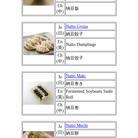
Ch
纳豆饭
(中)
Natto Gyoza
Ja
(日)
納豆餃子
En
Natto Dumplings
(英)
Ch
纳豆饺子
(中)
Natto Maki
Ja
(日)
納豆巻き
En
Fermented Soybeans Sushi
(英)
Roll
Ch
纳豆卷
(中)
Natto Mochi
Ja
(日)
納豆餅