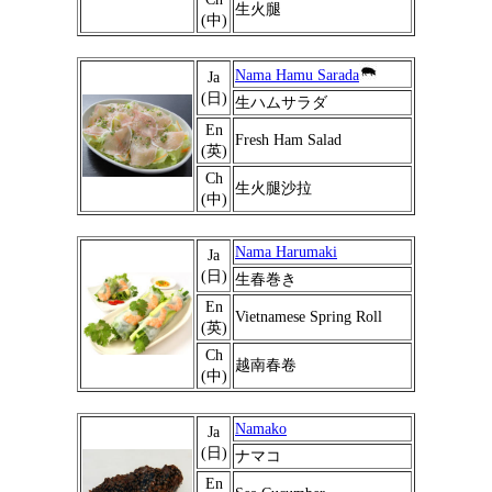
生火腿
(中)
Nama Hamu Sarada
Ja
(日)
生ハムサラダ
En
Fresh Ham Salad
(英)
Ch
生火腿沙拉
(中)
Nama Harumaki
Ja
(日)
生春巻き
En
Vietnamese Spring Roll
(英)
Ch
越南春卷
(中)
Namako
Ja
(日)
ナマコ
En