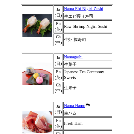
Nama Ebi Nigiri Zushi
Ja
(日)
生エビ握り寿司
En
Raw Shrimp Nigiri Sushi
(英)
Ch
生虾 握寿司
(中)
Namagashi
Ja
(日)
生菓子
En
Japanese Tea Ceremony
(英)
Sweets
Ch
生果子
(中)
Nama Hamu
Ja
(日)
生ハム
En
Fresh Ham
(英)
Ch