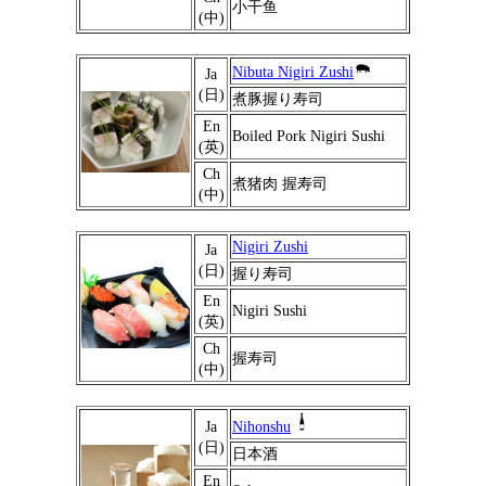
小干鱼
(中)
Nibuta Nigiri Zushi
Ja
(日)
煮豚握り寿司
En
Boiled Pork Nigiri Sushi
(英)
Ch
煮猪肉 握寿司
(中)
Nigiri Zushi
Ja
(日)
握り寿司
En
Nigiri Sushi
(英)
Ch
握寿司
(中)
Ja
Nihonshu
(日)
日本酒
En