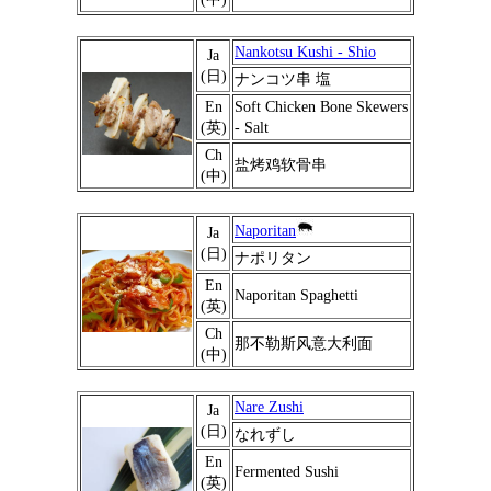
Nankotsu Kushi - Shio
Ja
(日)
ナンコツ串 塩
En
Soft Chicken Bone Skewers
(英)
- Salt
Ch
盐烤鸡软骨串
(中)
Naporitan
Ja
(日)
ナポリタン
En
Naporitan Spaghetti
(英)
Ch
那不勒斯风意大利面
(中)
Nare Zushi
Ja
(日)
なれずし
En
Fermented Sushi
(英)