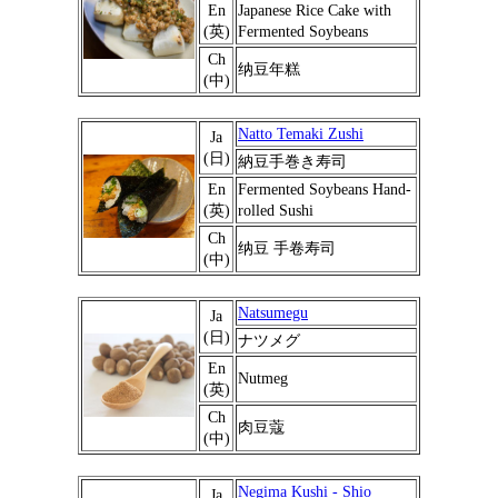
En
Japanese Rice Cake with
(英)
Fermented Soybeans
Ch
纳豆年糕
(中)
Natto Temaki Zushi
Ja
(日)
納豆手巻き寿司
En
Fermented Soybeans Hand-
(英)
rolled Sushi
Ch
纳豆 手卷寿司
(中)
Natsumegu
Ja
(日)
ナツメグ
En
Nutmeg
(英)
Ch
肉豆蔻
(中)
Negima Kushi - Shio
Ja