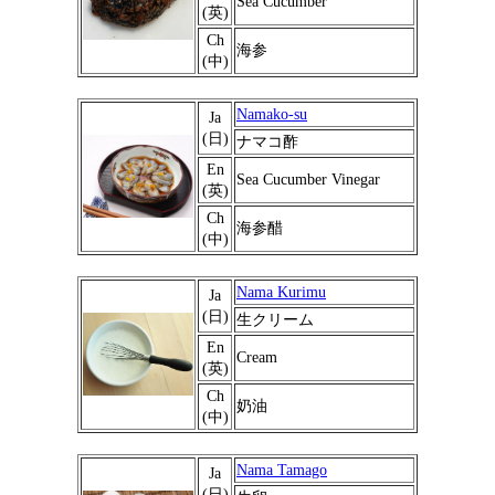
Sea Cucumber
(英)
Ch
海参
(中)
Namako-su
Ja
(日)
ナマコ酢
En
Sea Cucumber Vinegar
(英)
Ch
海参醋
(中)
Nama Kurimu
Ja
(日)
生クリーム
En
Cream
(英)
Ch
奶油
(中)
Nama Tamago
Ja
(日)