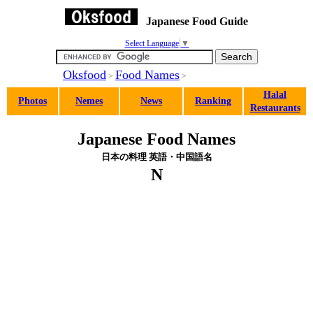
Japanese Food Guide
Select Language
▼
Oksfood
Food Names
>
>
Halal
Photos
Nemes
News
Ranking
Restaurants
Japanese Food Names
日本の料理 英語・中国語名
N