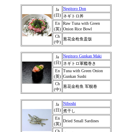
Negitoro Don
Ja
(日)
ネギトロ丼
En
Raw Tuna with Green
(英)
Onion Rice Bowl
Ch
葱花金枪鱼盖饭
(中)
Negitoro Gunkan Maki
Ja
(日)
ネギトロ軍艦巻き
En
Tuna with Green Onion
(英)
Gunkan Sushi
Ch
葱花金枪鱼 军舰卷
(中)
Niboshi
Ja
(日)
煮干し
En
Dried Small Sardines
(英)
Ch