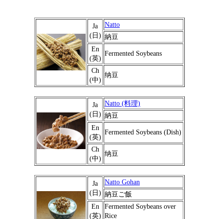
Natto
Ja
(日)
納豆
En
Fermented Soybeans
(英)
Ch
纳豆
(中)
Natto (料理)
Ja
(日)
納豆
En
Fermented Soybeans (Dish)
(英)
Ch
纳豆
(中)
Natto Gohan
Ja
(日)
納豆ご飯
En
Fermented Soybeans over
(英)
Rice