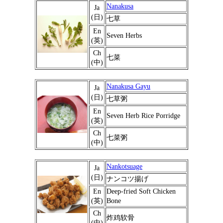
Nanakusa
Ja
(日)
七草
En
Seven Herbs
(英)
Ch
七菜
(中)
Nanakusa Gayu
Ja
(日)
七草粥
En
Seven Herb Rice Porridge
(英)
Ch
七菜粥
(中)
Nankotsuage
Ja
(日)
ナンコツ揚げ
En
Deep-fried Soft Chicken
(英)
Bone
Ch
炸鸡软骨
(中)