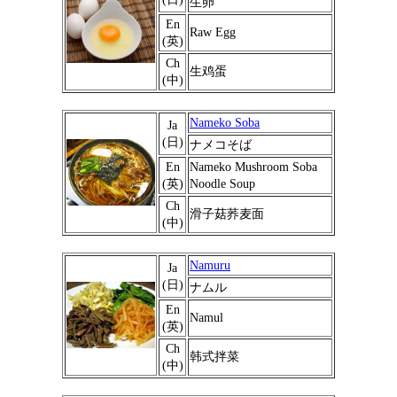
生卵
En
Raw Egg
(英)
Ch
生鸡蛋
(中)
Nameko Soba
Ja
(日)
ナメコそば
En
Nameko Mushroom Soba
(英)
Noodle Soup
Ch
滑子菇荞麦面
(中)
Namuru
Ja
(日)
ナムル
En
Namul
(英)
Ch
韩式拌菜
(中)