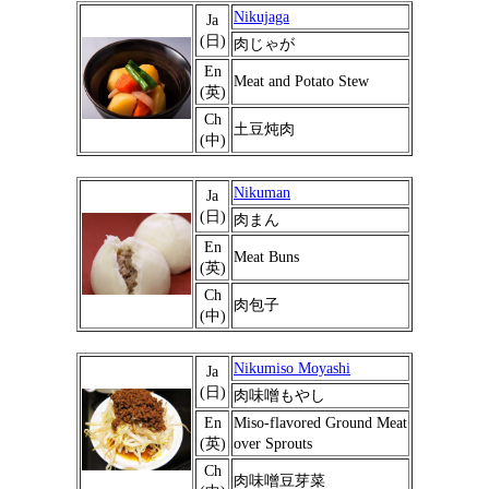
Nikujaga
Ja
(日)
肉じゃが
En
Meat and Potato Stew
(英)
Ch
土豆炖肉
(中)
Nikuman
Ja
(日)
肉まん
En
Meat Buns
(英)
Ch
肉包子
(中)
Nikumiso Moyashi
Ja
(日)
肉味噌もやし
En
Miso-flavored Ground Meat
(英)
over Sprouts
Ch
肉味噌豆芽菜