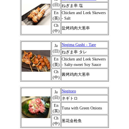
(日)
ねぎま串 塩
En
Chicken and Leek Skewers
(英)
- Salt
Ch
盐烤鸡肉大葱串
(中)
Negima Gushi - Tare
Ja
(日)
ねぎま串 タレ
En
Chicken and Leek Skewers
(英)
- Salty-sweet Soy Sauce
Ch
酱烤鸡肉大葱串
(中)
Negitoro
Ja
(日)
ネギトロ
En
Tuna with Green Onions
(英)
Ch
葱花金枪鱼
(中)