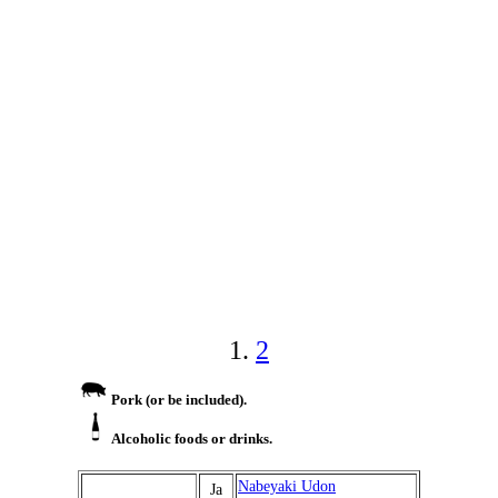
1.
2
Pork (or be included).
Alcoholic foods or drinks.
Nabeyaki Udon
Ja