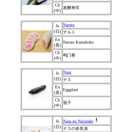
Ch
发酵寿司
(中)
Naruto
Ja
(日)
ナルト
En
Naruto Kamaboko
(英)
Ch
鸣门卷
(中)
Nasu
Ja
(日)
ナス
En
Eggplant
(英)
Ch
茄子
(中)
Ja
Nasu no Narazuke
(日)
ナスの奈良漬