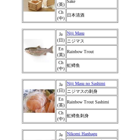
Sake
(英)
Ch
日本清酒
(中)
Niji Masu
Ja
(日)
ニジマス
En
Rainbow Trout
(英)
Ch
虹鳟鱼
(中)
Niji Masu no Sashimi
Ja
(日)
ニジマスの刺身
En
Rainbow Trout Sashimi
(英)
Ch
虹鳟鱼刺身
(中)
Nikomi Hanbagu
Ja