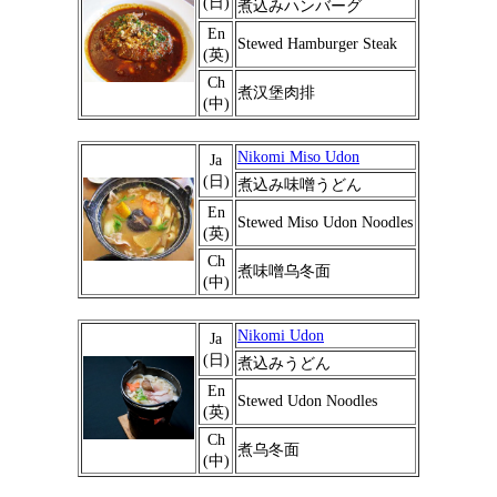
(日)
煮込みハンバーグ
En
Stewed Hamburger Steak
(英)
Ch
煮汉堡肉排
(中)
Nikomi Miso Udon
Ja
(日)
煮込み味噌うどん
En
Stewed Miso Udon Noodles
(英)
Ch
煮味噌乌冬面
(中)
Nikomi Udon
Ja
(日)
煮込みうどん
En
Stewed Udon Noodles
(英)
Ch
煮乌冬面
(中)