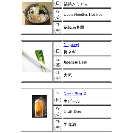
(日)
鍋焼きうどん
En
Udon Noodles Hot Pot
(英)
Ch
锅烧乌冬面
(中)
Naganegi
Ja
(日)
長ネギ
En
Japanese Leek
(英)
Ch
大葱
(中)
Ja
Nama Biru
(日)
生ビール
En
Draft Beer
(英)
Ch
生啤酒
(中)