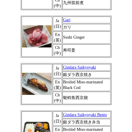
Ch
九州筑前煮
(中)
Gari
Ja
(日)
ガリ
En
Sushi Ginger
(英)
Ch
寿司姜
(中)
Gindara Saikyoyaki
Ja
(日)
銀ダラ西京焼き
En
Broiled Miso-marinated
(英)
Black Cod
Ch
银鳕鱼西京烧
(中)
Gindara Saikyoyaki Bento
Ja
(日)
銀ダラ西京焼き弁当
En
Broiled Miso-marinated