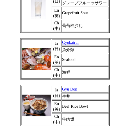
(日)
グレープフルーツサワー
En
Grapefruit Sour
(英)
Ch
葡萄柚沙瓦
(中)
Gyokairui
Ja
(日)
魚介類
En
Seafood
(英)
Ch
海鲜
(中)
Gyu Don
Ja
(日)
牛丼
En
Beef Rice Bowl
(英)
Ch
牛肉饭
(中)