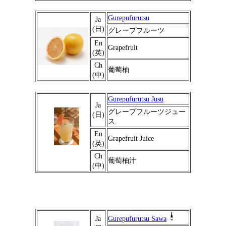
Gurepufurutsu
Ja
(日)
グレープフルーツ
En
Grapefruit
(英)
Ch
葡萄柚
(中)
Gurepufurutsu Jusu
Ja
グレープフルーツジュー
(日)
ス
En
Grapefruit Juice
(英)
Ch
葡萄柚汁
(中)
Ja
Gurepufurutsu Sawa