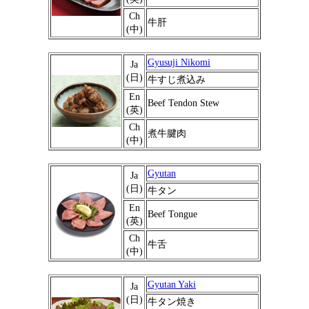
Ch
牛肝
(中)
Gyusuji Nikomi
Ja
(日)
牛すじ煮込み
En
Beef Tendon Stew
(英)
Ch
煮牛腱肉
(中)
Gyutan
Ja
(日)
牛タン
En
Beef Tongue
(英)
Ch
牛舌
(中)
Gyutan Yaki
Ja
(日)
牛タン焼き