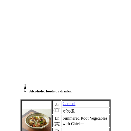
Alcoholic foods or drinks.
Gameni
Ja
(日)
がめ煮
En
Simmered Root Vegetables
(英)
with Chicken