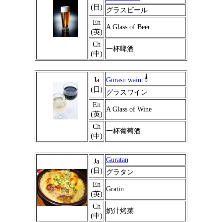
(日)
グラスビール
En
A Glass of Beer
(英)
Ch
一杯啤酒
(中)
Ja
Gurasu wain
(日)
グラスワイン
En
A Glass of Wine
(英)
Ch
一杯葡萄酒
(中)
Guratan
Ja
(日)
グラタン
En
Gratin
(英)
Ch
奶汁烤菜
(中)