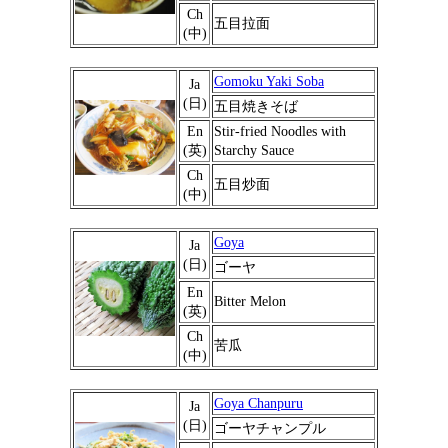
Ch
五目拉面
(中)
Gomoku Yaki Soba
Ja
(日)
五目焼きそば
En
Stir-fried Noodles with
(英)
Starchy Sauce
Ch
五目炒面
(中)
Goya
Ja
(日)
ゴーヤ
En
Bitter Melon
(英)
Ch
苦瓜
(中)
Goya Chanpuru
Ja
(日)
ゴーヤチャンプル