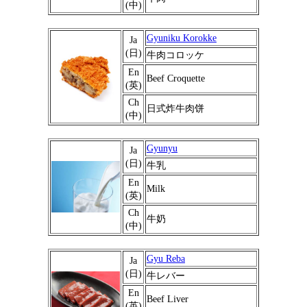
(中)
Gyuniku Korokke
Ja
(日)
牛肉コロッケ
En
Beef Croquette
(英)
Ch
日式炸牛肉饼
(中)
Gyunyu
Ja
(日)
牛乳
En
Milk
(英)
Ch
牛奶
(中)
Gyu Reba
Ja
(日)
牛レバー
En
Beef Liver
(英)