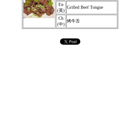
En
Grilled Beef Tongue
(英)
Ch
烤牛舌
(中)