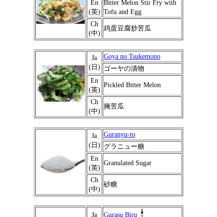
En
Bitter Melon Stir Fry with
(英)
Tofu and Egg
Ch
鸡蛋豆腐炒苦瓜
(中)
Goya no Tsukemono
Ja
(日)
ゴーヤの漬物
En
Pickled Bitter Melon
(英)
Ch
腌苦瓜
(中)
Guranyu-to
Ja
(日)
グラニュー糖
En
Granulated Sugar
(英)
Ch
砂糖
(中)
Ja
Gurasu Biru