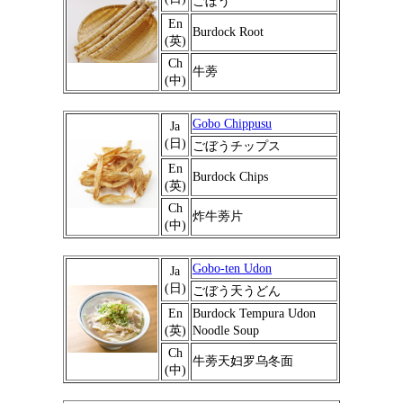
ごぼう
En
Burdock Root
(英)
Ch
牛蒡
(中)
Gobo Chippusu
Ja
(日)
ごぼうチップス
En
Burdock Chips
(英)
Ch
炸牛蒡片
(中)
Gobo-ten Udon
Ja
(日)
ごぼう天うどん
En
Burdock Tempura Udon
(英)
Noodle Soup
Ch
牛蒡天妇罗乌冬面
(中)