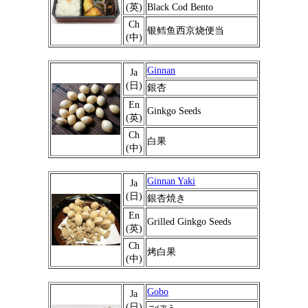
(英)
Black Cod Bento
Ch
银鳕鱼西京烧便当
(中)
Ginnan
Ja
(日)
銀杏
En
Ginkgo Seeds
(英)
Ch
白果
(中)
Ginnan Yaki
Ja
(日)
銀杏焼き
En
Grilled Ginkgo Seeds
(英)
Ch
烤白果
(中)
Gobo
Ja
(日)