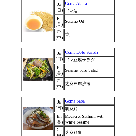
Goma Abura
Ja
(日)
ゴマ油
En
Sesame Oil
(英)
Ch
香油
(中)
Goma Dofu Sarada
Ja
(日)
ゴマ豆腐サラダ
En
Sesame Tofu Salad
(英)
Ch
芝麻豆腐沙拉
(中)
Goma Saba
Ja
(日)
胡麻鯖
En
Mackerel Sashimi with
(英)
White Sesame
Ch
芝麻鲭鱼
(中)