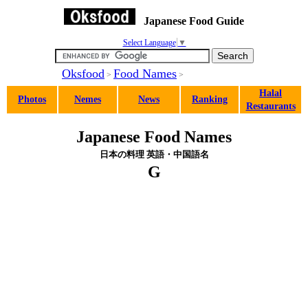
Japanese Food Guide
Select Language
▼
Oksfood
Food Names
>
>
Halal
Photos
Nemes
News
Ranking
Restaurants
Japanese Food Names
日本の料理 英語・中国語名
G