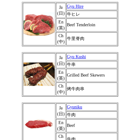
Gyu Hire
Ja
(日)
牛ヒレ
En
Beef Tenderloin
(英)
Ch
牛里脊肉
(中)
Gyu Kushi
Ja
(日)
牛串
En
Grilled Beef Skewers
(英)
Ch
烤牛肉串
(中)
Gyuniku
Ja
(日)
牛肉
En
Beef
(英)
Ch
牛肉