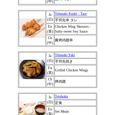
(中)
Tebasaki Kushi - Tare
Ja
(日)
手羽先串 タレ
En
Chicken Wing Skewers -
(英)
Salty-sweet Soy Sauce
Ch
酱烤鸡翅串
(中)
Tebasaki Yaki
Ja
(日)
手羽先焼き
En
Grilled Chicken Wings
(英)
Ch
烤鸡翅
(中)
Teishoku
Ja
(日)
定食
En
Set Meals
(英)