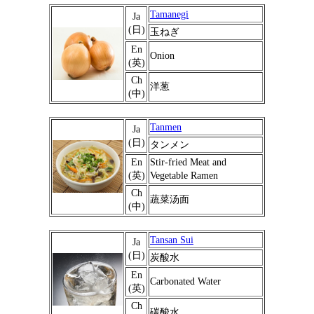
Tamanegi
Ja
(日)
玉ねぎ
En
Onion
(英)
Ch
洋葱
(中)
Tanmen
Ja
(日)
タンメン
En
Stir-fried Meat and
(英)
Vegetable Ramen
Ch
蔬菜汤面
(中)
Tansan Sui
Ja
(日)
炭酸水
En
Carbonated Water
(英)
Ch
碳酸水