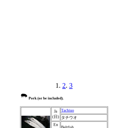
1.
2
.
3
Pork (or be included).
Tachiuo
Ja
(日)
タチウオ
En
Beltfish