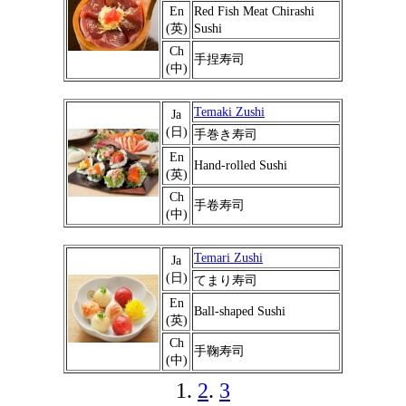
En
Red Fish Meat Chirashi
(英)
Sushi
Ch
手捏寿司
(中)
Temaki Zushi
Ja
(日)
手巻き寿司
En
Hand-rolled Sushi
(英)
Ch
手卷寿司
(中)
Temari Zushi
Ja
(日)
てまり寿司
En
Ball-shaped Sushi
(英)
Ch
手鞠寿司
(中)
1.
2
.
3