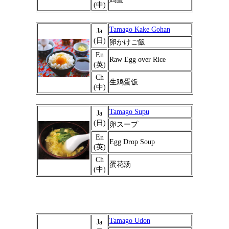
(中)
Tamago Kake Gohan
Ja
(日)
卵かけご飯
En
Raw Egg over Rice
(英)
Ch
生鸡蛋饭
(中)
Tamago Supu
Ja
(日)
卵スープ
En
Egg Drop Soup
(英)
Ch
蛋花汤
(中)
Tamago Udon
Ja