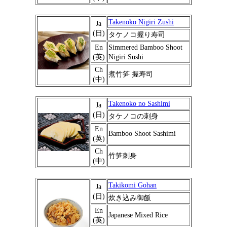
Takenoko Nigiri Zushi
Ja
(日)
タケノコ握り寿司
En
Simmered Bamboo Shoot
(英)
Nigiri Sushi
Ch
煮竹笋 握寿司
(中)
Takenoko no Sashimi
Ja
(日)
タケノコの刺身
En
Bamboo Shoot Sashimi
(英)
Ch
竹笋刺身
(中)
Takikomi Gohan
Ja
(日)
炊き込み御飯
En
Japanese Mixed Rice
(英)