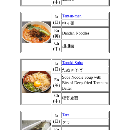
(中)
Tantan-men
Ja
(日)
担々麺
En
Dandan Noodles
(英)
Ch
担担面
(中)
Tanuki Soba
Ja
(日)
たぬきそば
Soba Noodle Soup with
En
Bits of Deep-fried Tempura
(英)
Batter
Ch
狸荞麦面
(中)
Tara
Ja
(日)
タラ
En