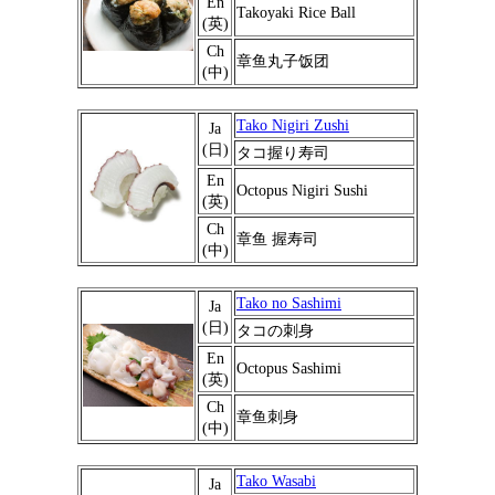
En
Takoyaki Rice Ball
(英)
Ch
章鱼丸子饭团
(中)
Tako Nigiri Zushi
Ja
(日)
タコ握り寿司
En
Octopus Nigiri Sushi
(英)
Ch
章鱼 握寿司
(中)
Tako no Sashimi
Ja
(日)
タコの刺身
En
Octopus Sashimi
(英)
Ch
章鱼刺身
(中)
Tako Wasabi
Ja