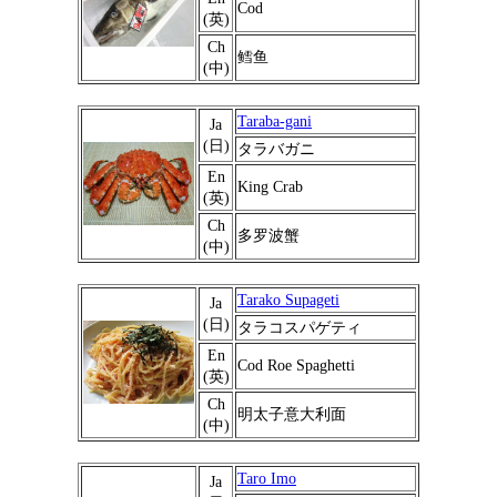
Cod
(英)
Ch
鳕鱼
(中)
Taraba-gani
Ja
(日)
タラバガニ
En
King Crab
(英)
Ch
多罗波蟹
(中)
Tarako Supageti
Ja
(日)
タラコスパゲティ
En
Cod Roe Spaghetti
(英)
Ch
明太子意大利面
(中)
Taro Imo
Ja