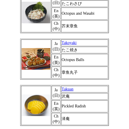
(日)
たこわさび
En
Octopus and Wasabi
(英)
Ch
芥末章鱼
(中)
Takoyaki
Ja
(日)
たこ焼き
En
Octopus Balls
(英)
Ch
章鱼丸子
(中)
Takuan
Ja
(日)
沢庵
En
Pickled Radish
(英)
Ch
泽庵
(中)