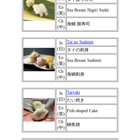
En
Sea Bream Nigiri Sushi
(英)
Ch
海鲷 握寿司
(中)
Tai no Sashimi
Ja
(日)
タイの刺身
En
Sea Bream Sashimi
(英)
Ch
海鲷刺身
(中)
Taiyaki
Ja
(日)
たい焼き
En
Fish-shaped Cake
(英)
Ch
鲷鱼烧
(中)