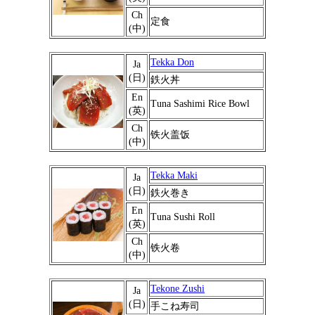
Ch
定食
(中)
Tekka Don
Ja
(日)
鉄火丼
En
Tuna Sashimi Rice Bowl
(英)
Ch
铁火盖饭
(中)
Tekka Maki
Ja
(日)
鉄火巻き
En
Tuna Sushi Roll
(英)
Ch
铁火卷
(中)
Tekone Zushi
Ja
(日)
手こね寿司