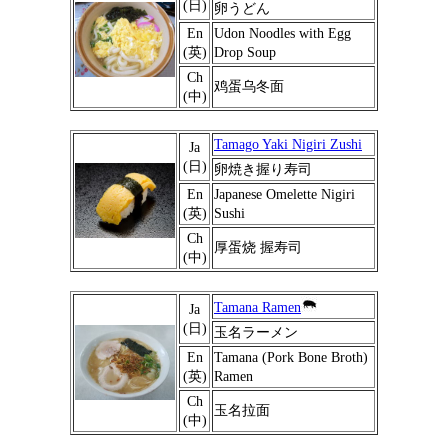
(日)
卵うどん
En
Udon Noodles with Egg
(英)
Drop Soup
Ch
鸡蛋乌冬面
(中)
Tamago Yaki Nigiri Zushi
Ja
(日)
卵焼き握り寿司
En
Japanese Omelette Nigiri
(英)
Sushi
Ch
厚蛋烧 握寿司
(中)
Tamana Ramen
Ja
(日)
玉名ラーメン
En
Tamana (Pork Bone Broth)
(英)
Ramen
Ch
玉名拉面
(中)