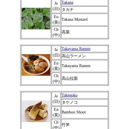
Takana
Ja
(日)
タカナ
En
Takana Mustard
(英)
Ch
高菜
(中)
Takayama Ramen
Ja
(日)
高山ラーメン
En
Takayama Ramen
(英)
Ch
高山拉面
(中)
Takenoko
Ja
(日)
タケノコ
En
Bamboo Shoot
(英)
Ch
竹笋
(中)