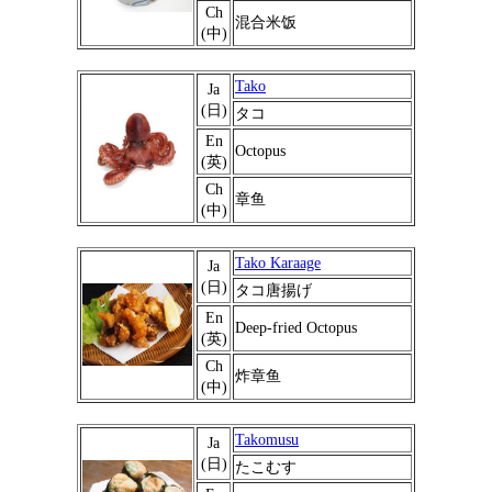
Ch
混合米饭
(中)
Tako
Ja
(日)
タコ
En
Octopus
(英)
Ch
章鱼
(中)
Tako Karaage
Ja
(日)
タコ唐揚げ
En
Deep-fried Octopus
(英)
Ch
炸章鱼
(中)
Takomusu
Ja
(日)
たこむす