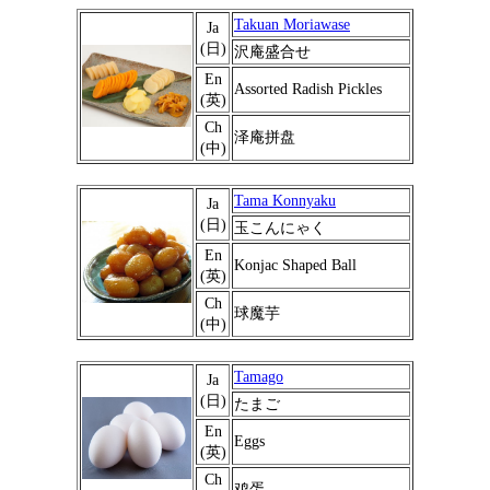
Takuan Moriawase
Ja
(日)
沢庵盛合せ
En
Assorted Radish Pickles
(英)
Ch
泽庵拼盘
(中)
Tama Konnyaku
Ja
(日)
玉こんにゃく
En
Konjac Shaped Ball
(英)
Ch
球魔芋
(中)
Tamago
Ja
(日)
たまご
En
Eggs
(英)
Ch
鸡蛋