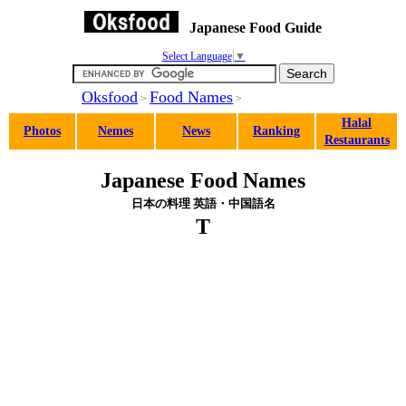
Japanese Food Guide
Select Language
▼
Oksfood
Food Names
>
>
Halal
Photos
Nemes
News
Ranking
Restaurants
Japanese Food Names
日本の料理 英語・中国語名
T