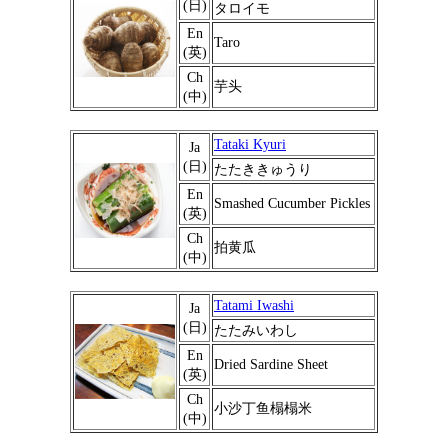
(日)
タロイモ
En
Taro
(英)
Ch
芋头
(中)
Tataki Kyuri
Ja
(日)
たたききゅうり
En
Smashed Cucumber Pickles
(英)
Ch
拍黄瓜
(中)
Tatami Iwashi
Ja
(日)
たたみいわし
En
Dried Sardine Sheet
(英)
Ch
小沙丁鱼榻榻米
(中)