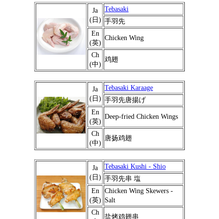
Tebasaki
Ja
(日)
手羽先
En
Chicken Wing
(英)
Ch
鸡翅
(中)
Tebasaki Karaage
Ja
(日)
手羽先唐揚げ
En
Deep-fried Chicken Wings
(英)
Ch
唐扬鸡翅
(中)
Tebasaki Kushi - Shio
Ja
(日)
手羽先串 塩
En
Chicken Wing Skewers -
(英)
Salt
Ch
盐烤鸡翅串