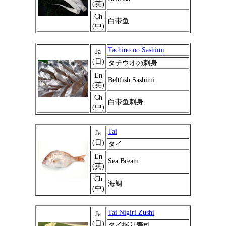
(英)
Ch
白带鱼
(中)
Tachiuo no Sashimi
Ja
(日)
タチウオの刺身
En
Beltfish Sashimi
(英)
Ch
白带鱼刺身
(中)
Tai
Ja
(日)
タイ
En
Sea Bream
(英)
Ch
海鲷
(中)
Tai Nigiri Zushi
Ja
(日)
タイ握り寿司